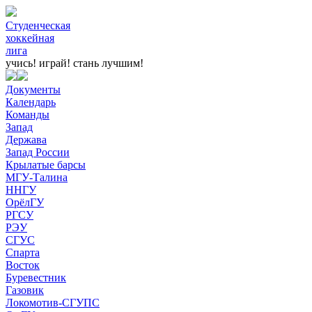
Студенческая
хоккейная
лига
учись! играй!
стань лучшим!
Документы
Календарь
Команды
Запад
Держава
Запад России
Крылатые барсы
МГУ-Талина
ННГУ
ОрёлГУ
РГСУ
РЭУ
СГУС
Спарта
Восток
Буревестник
Газовик
Локомотив-СГУПС