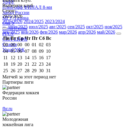
Выбрать клуб:
УрФУ
Выберите клуб
Плей-офф ФИНАЛ 8-ми
Сезон:
Запад России
2025/2026
МГУ-Талина
2025/2026
2024/2025
2023/2024
ОмГУ
июн/2025
июл/2025
авг/2025
сен/2025
окт/2025
ноя/2025
Политехник
дек/2025
янв/2026
фев/2026
мар/2026
апр/2026
май/2026
РГСУ
Пн
Вт
Ср
Чт
Пт
Сб
Вс
СКА-ЕИФК
Спарта
00
00
00
00
01
02
03
УралГУФК
04
05
06
07
08
09
10
11
12
13
14
15
16
17
18
19
20
21
22
23
24
25
26
27
28
29
30
31
Матчей за этот период нет
Партнеры лиги
Федерация хоккея
России
fhr.ru
Молодежная
хоккейная лига