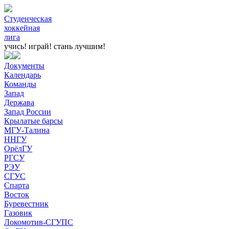
Студенческая
хоккейная
лига
учись! играй!
стань лучшим!
Документы
Календарь
Команды
Запад
Держава
Запад России
Крылатые барсы
МГУ-Талина
ННГУ
ОрёлГУ
РГСУ
РЭУ
СГУС
Спарта
Восток
Буревестник
Газовик
Локомотив-СГУПС