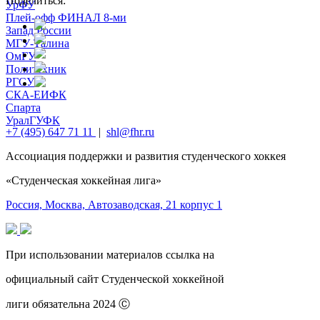
Поделиться:
УрФУ
Плей-офф ФИНАЛ 8-ми
Запад России
МГУ-Талина
ОмГУ
Политехник
РГСУ
СКА-ЕИФК
Спарта
УралГУФК
+7 (495) 647 71 11
|
shl@fhr.ru
Ассоциация поддержки и развития студенческого хоккея‎
«Студенческая хоккейная лига»
Россия, Москва, Автозаводская, 21 корпус 1
При использовании материалов ссылка на
официальный сайт Студенческой хоккейной‎
лиги обязательна 2024 Ⓒ