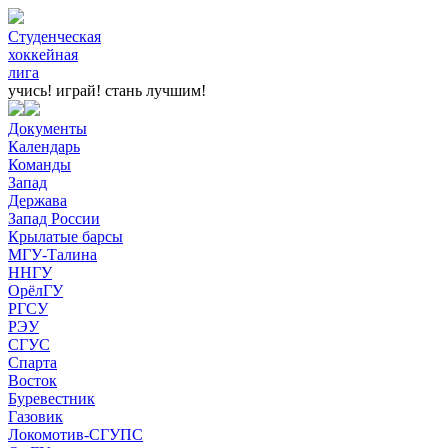
Студенческая
хоккейная
лига
учись! играй!
стань лучшим!
Документы
Календарь
Команды
Запад
Держава
Запад России
Крылатые барсы
МГУ-Талина
ННГУ
ОрёлГУ
РГСУ
РЭУ
СГУС
Спарта
Восток
Буревестник
Газовик
Локомотив-СГУПС