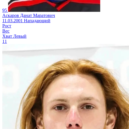
95
Аскаров Данат Маратович
11.03.2001
Нападающий
Рост
Вес
Хват
Левый
11