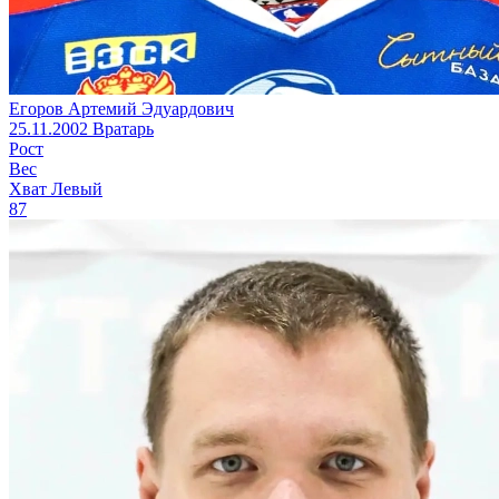
Егоров Артемий Эдуардович
25.11.2002
Вратарь
Рост
Вес
Хват
Левый
87