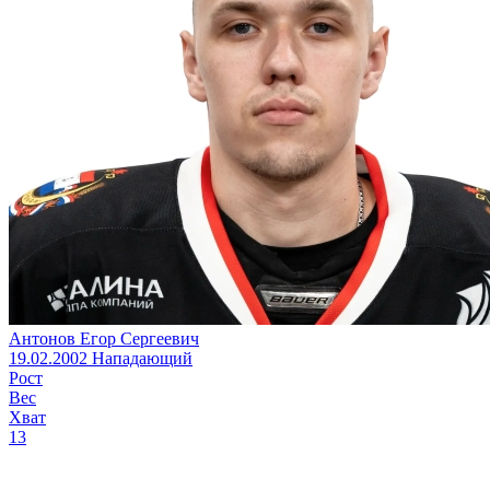
Антонов Егор Сергеевич
19.02.2002
Нападающий
Рост
Вес
Хват
13