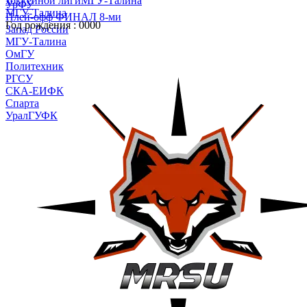
хоккейной лиги
МГУ-Талина
УрФУ
МГУ-Талина
Плей-офф ФИНАЛ 8-ми
Год рождения :
0000
Запад России
МГУ-Талина
ОмГУ
Политехник
РГСУ
СКА-ЕИФК
Спарта
УралГУФК