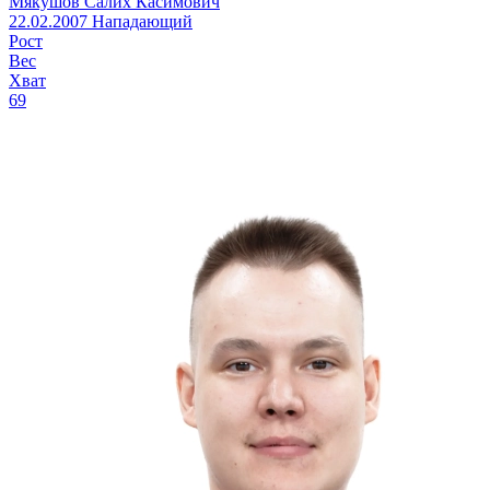
Мякушов Салих Касимович
22.02.2007
Нападающий
Рост
Вес
Хват
69