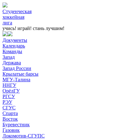
Студенческая
хоккейная
лига
учись! играй!
стань лучшим!
Документы
Календарь
Команды
Запад
Держава
Запад России
Крылатые барсы
МГУ-Талина
ННГУ
ОрёлГУ
РГСУ
РЭУ
СГУС
Спарта
Восток
Буревестник
Газовик
Локомотив-СГУПС