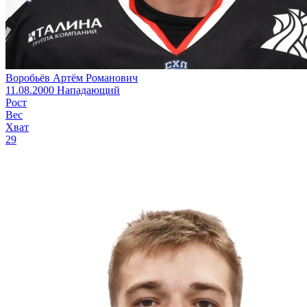
Воробьёв Артём Романович
11.08.2000
Нападающий
Рост
Вес
Хват
29