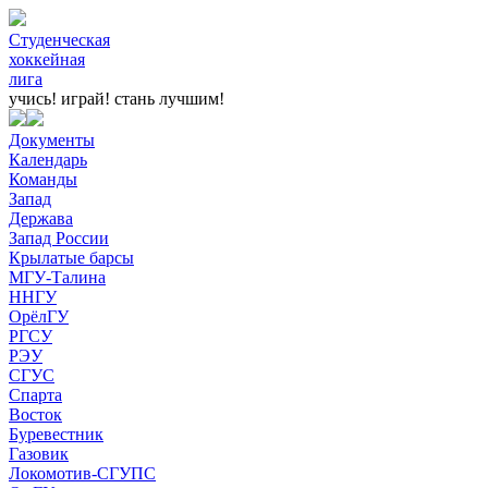
Студенческая
хоккейная
лига
учись! играй!
стань лучшим!
Документы
Календарь
Команды
Запад
Держава
Запад России
Крылатые барсы
МГУ-Талина
ННГУ
ОрёлГУ
РГСУ
РЭУ
СГУС
Спарта
Восток
Буревестник
Газовик
Локомотив-СГУПС