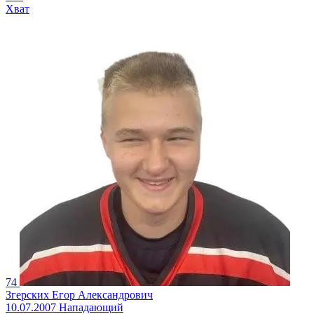
Хват
74
Згерских Егор Александрович
10.07.2007
Нападающий