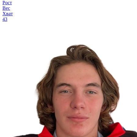
Рост
Вес
Хват
43