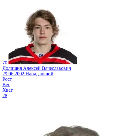
70
Долишня Алексей Вячеславович
29.06.2002
Нападающий
Рост
Вес
Хват
28