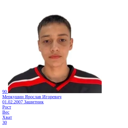
90
Меркушин Ярослав Игоревич
01.02.2007
Защитник
Рост
Вес
Хват
30