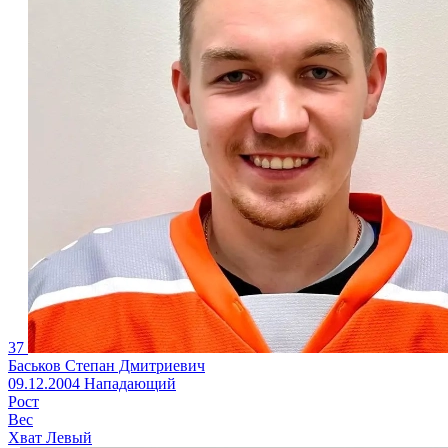
37
Баськов Степан Дмитриевич
09.12.2004
Нападающий
Рост
Вес
Хват
Левый