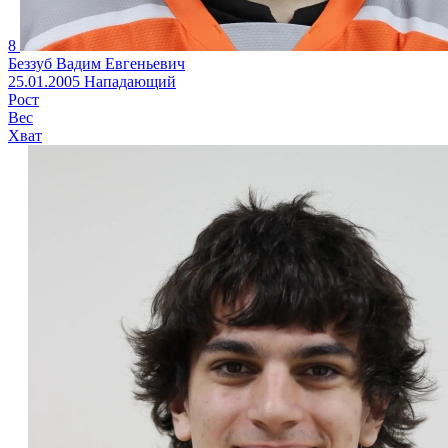
8
Беззуб Вадим Евгеньевич
25.01.2005
Нападающий
Рост
Вес
Хват