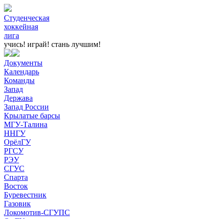
Студенческая
хоккейная
лига
учись! играй!
стань лучшим!
Документы
Календарь
Команды
Запад
Держава
Запад России
Крылатые барсы
МГУ-Талина
ННГУ
ОрёлГУ
РГСУ
РЭУ
СГУС
Спарта
Восток
Буревестник
Газовик
Локомотив-СГУПС