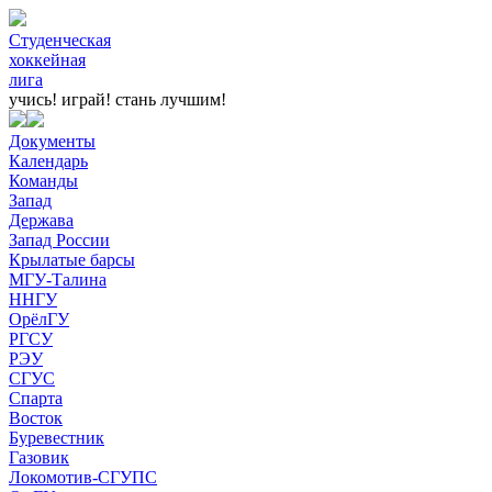
Студенческая
хоккейная
лига
учись! играй!
стань лучшим!
Документы
Календарь
Команды
Запад
Держава
Запад России
Крылатые барсы
МГУ-Талина
ННГУ
ОрёлГУ
РГСУ
РЭУ
СГУС
Спарта
Восток
Буревестник
Газовик
Локомотив-СГУПС