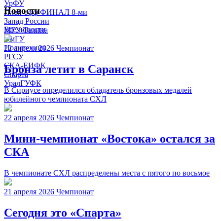
УрФУ
Новости
Плей-офф ФИНАЛ 8-ми
Запад России
Все новости
МГУ-Талина
ОмГУ
Политехник
22 апреля 2026
Чемпионат
РГСУ
СКА-ЕИФК
Бронза летит в Саранск
Спарта
УралГУФК
В Сириусе определился обладатель бронзовых медалей
юбилейного чемпионата СХЛ
22 апреля 2026
Чемпионат
Мини-чемпионат «Востока» остался за
СКА
В чемпионате СХЛ распределены места с пятого по восьмое
21 апреля 2026
Чемпионат
Сегодня это «Спарта»